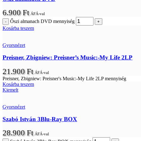
6.900
Ft
ÁFÁ-val
Őszi almanach DVD mennyiség
Kosárba teszem
Gyorsnézet
Preisner, Zbigniew: Preisner’s Music:-My Life 2LP
21.900
Ft
ÁFÁ-val
Preisner, Zbigniew: Preisner's Music:-My Life 2LP mennyiség
Kosárba teszem
Kiemelt
Gyorsnézet
Szabó István 3Blu-Ray BOX
28.900
Ft
ÁFÁ-val