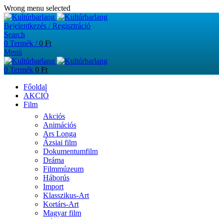
Wrong menu selected
Bejelentkezés / Regisztráció
Search
0
Termék
/
0
Ft
Menü
0
Termék
0
Ft
Főoldal
AKCIÓ
Film
Akciós
Animációs
Ars Longa
Ázsiai film
Dokumentumfilm
Dráma
Filmmúzeum
Háborús
Import
Klasszikus-Art
Kortárs-Art
Magyar film