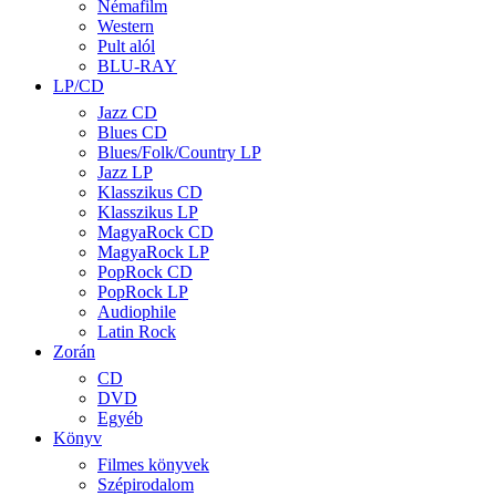
Némafilm
Western
Pult alól
BLU-RAY
LP/CD
Jazz CD
Blues CD
Blues/Folk/Country LP
Jazz LP
Klasszikus CD
Klasszikus LP
MagyaRock CD
MagyaRock LP
PopRock CD
PopRock LP
Audiophile
Latin Rock
Zorán
CD
DVD
Egyéb
Könyv
Filmes könyvek
Szépirodalom