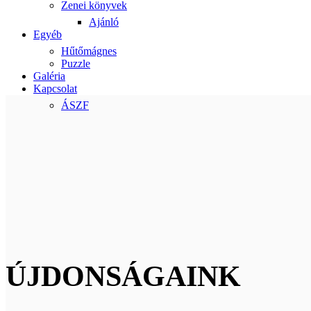
Zenei könyvek
Ajánló
Egyéb
Hűtőmágnes
Puzzle
Galéria
Kapcsolat
ÁSZF
ÚJDONSÁGAINK