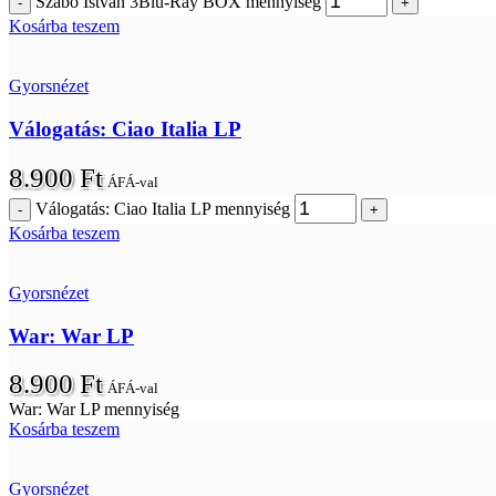
Szabó István 3Blu-Ray BOX mennyiség
Kosárba teszem
Gyorsnézet
Válogatás: Ciao Italia LP
8.900
Ft
ÁFÁ-val
Válogatás: Ciao Italia LP mennyiség
Kosárba teszem
Gyorsnézet
War: War LP
8.900
Ft
ÁFÁ-val
War: War LP mennyiség
Kosárba teszem
Gyorsnézet