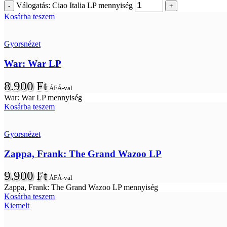
Válogatás: Ciao Italia LP mennyiség
Kosárba teszem
Gyorsnézet
War: War LP
8.900
Ft
ÁFÁ-val
War: War LP mennyiség
Kosárba teszem
Gyorsnézet
Zappa, Frank: The Grand Wazoo LP
9.900
Ft
ÁFÁ-val
Zappa, Frank: The Grand Wazoo LP mennyiség
Kosárba teszem
Kiemelt