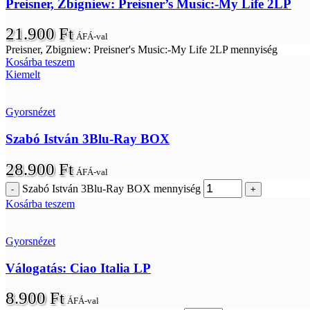
Preisner, Zbigniew: Preisner’s Music:-My Life 2LP
21.900
Ft
ÁFÁ-val
Preisner, Zbigniew: Preisner's Music:-My Life 2LP mennyiség
Kosárba teszem
Kiemelt
Gyorsnézet
Szabó István 3Blu-Ray BOX
28.900
Ft
ÁFÁ-val
Szabó István 3Blu-Ray BOX mennyiség
Kosárba teszem
Gyorsnézet
Válogatás: Ciao Italia LP
8.900
Ft
ÁFÁ-val