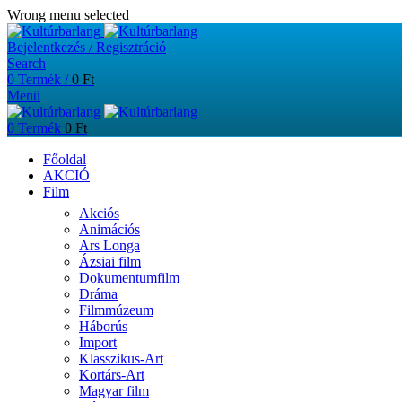
Wrong menu selected
Bejelentkezés / Regisztráció
Search
0
Termék
/
0
Ft
Menü
0
Termék
0
Ft
Főoldal
AKCIÓ
Film
Akciós
Animációs
Ars Longa
Ázsiai film
Dokumentumfilm
Dráma
Filmmúzeum
Háborús
Import
Klasszikus-Art
Kortárs-Art
Magyar film