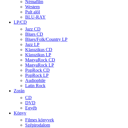
Némafilm
Western
Pult alól
BLU-RAY
LP/CD
Jazz CD
Blues CD
Blues/Folk/Country LP
Jazz LP
Klasszikus CD
Klasszikus LP
MagyaRock CD
MagyaRock LP
PopRock CD
PopRock LP
Audiophile
Latin Rock
Zorán
CD
DVD
Egyéb
Könyv
Filmes könyvek
Szépirodalom