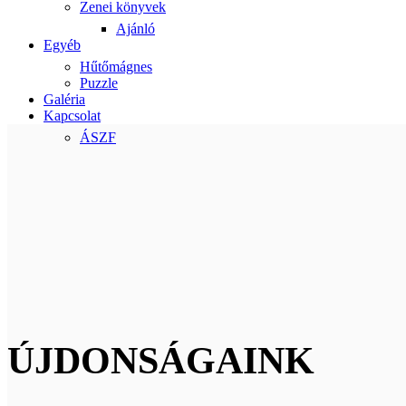
Zenei könyvek
Ajánló
Egyéb
Hűtőmágnes
Puzzle
Galéria
Kapcsolat
ÁSZF
ÚJDONSÁGAINK