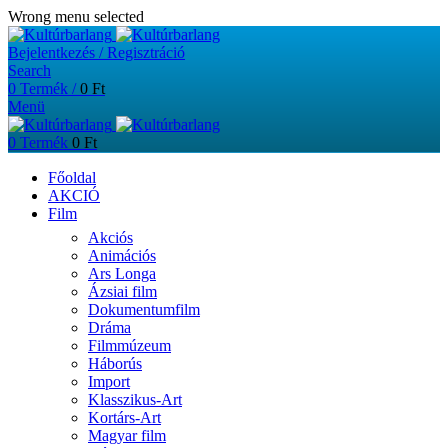
Wrong menu selected
Bejelentkezés / Regisztráció
Search
0
Termék
/
0
Ft
Menü
0
Termék
0
Ft
Főoldal
AKCIÓ
Film
Akciós
Animációs
Ars Longa
Ázsiai film
Dokumentumfilm
Dráma
Filmmúzeum
Háborús
Import
Klasszikus-Art
Kortárs-Art
Magyar film