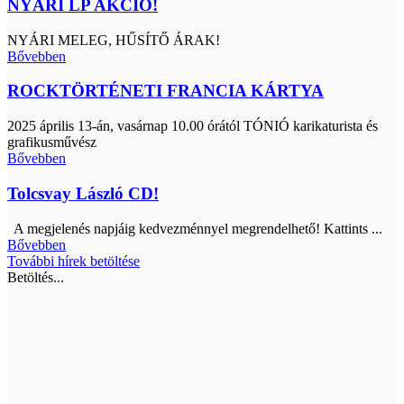
NYÁRI LP AKCIÓ!
NYÁRI MELEG, HŰSÍTŐ ÁRAK!
Bővebben
ROCKTÖRTÉNETI FRANCIA KÁRTYA
2025 április 13-án, vasárnap 10.00 órától TÓNIÓ karikaturista és
grafikusművész
Bővebben
Tolcsvay László CD!
A megjelenés napjáig kedvezménnyel megrendelhető! Kattints ...
Bővebben
További hírek betöltése
Betöltés...