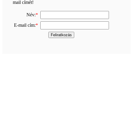
mail címét!
Név:
*
E-mail cím:
*