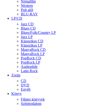
Némafilm
Western
Pult alól
BLU-RAY
LP/CD
Jazz CD
Blues CD
Blues/Folk/Country LP
Jazz LP
Klasszikus CD
Klasszikus LP
MagyaRock CD
MagyaRock LP
PopRock CD
PopRock LP
Audiophile
Latin Rock
Zorán
CD
DVD
Egyéb
Könyv
Filmes könyvek
Szépirodalom