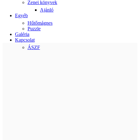
Zenei könyvek
Ajánló
Egyéb
Hűtőmágnes
Puzzle
Galéria
Kapcsolat
ÁSZF