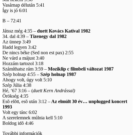
Vasárnap délután 5:41
Így is jó 6:01
B – 72:41
Játssz még 4:35 –
duett Kovács Katival 1982
34. dal 4:39 –
Tizenegy dal 1982
Az ünnep 3:49
Hadd legyen 3:42
De nincs béke (Sed non est pax) 2:55
Ne várd a májust 3:40
Hozzám tartozol 3:18
Számíthatsz rám 3:59 –
Moziklip c filmbeli változat 1987
Szép holnap 4:55 –
Szép holnap 1987
Ahogy volt, úgy volt 5:10
Szép Júlia 4:38
Hé, ‘67 3:16 – (
duett Kern Andrással)
Örökség 4:35
Esõ elõtt, esõ után 3:12 –
Az elmúlt 30 év… unplugged koncert
1993
Volt egy tánc 6:02
A szerelemnek múlnia kell 5:10
Boldog idõ 4:46
További információk