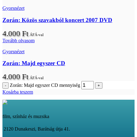
Gyorsnézet
Zorán: Közös szavakból koncert 2007 DVD
4.000
Ft
ÁFÁ-val
Tovább olvasom
Gyorsnézet
Zorán: Majd egyszer CD
4.000
Ft
ÁFÁ-val
Zorán: Majd egyszer CD mennyiség
Kosárba teszem
film, színház és muzsika
2120 Dunakeszi, Barátság útja 41.