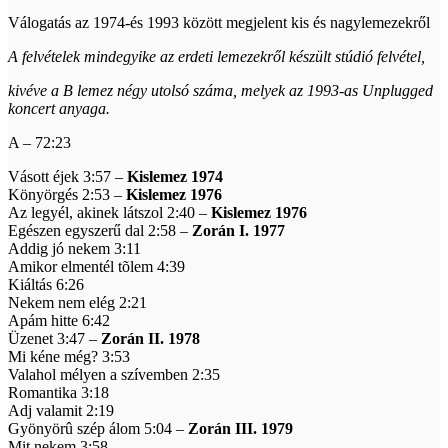
Válogatás az 1974-és 1993 között megjelent kis és nagylemezekről
A felvételek mindegyike az erdeti lemezekről készült stúdió felvétel,
kivéve a B lemez négy utolsó száma, melyek az 1993-as Unplugged
koncert anyaga.
A – 72:23
Vásott éjek 3:57 –
Kislemez 1974
Könyörgés 2:53 –
Kislemez 1976
Az legyél, akinek látszol 2:40 –
Kislemez 1976
Egészen egyszerű dal 2:58 –
Zorán I. 1977
Addig jó nekem 3:11
Amikor elmentél tõlem 4:39
Kiáltás 6:26
Nekem nem elég 2:21
Apám hitte 6:42
Üzenet 3:47 –
Zorán II. 1978
Mi kéne még? 3:53
Valahol mélyen a szívemben 2:35
Romantika 3:18
Adj valamit 2:19
Gyönyörû szép álom 5:04 –
Zorán III. 1979
Mit nekem 3:58