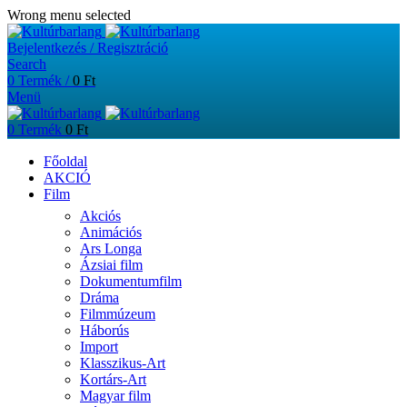
Wrong menu selected
Bejelentkezés / Regisztráció
Search
0
Termék
/
0
Ft
Menü
0
Termék
0
Ft
Főoldal
AKCIÓ
Film
Akciós
Animációs
Ars Longa
Ázsiai film
Dokumentumfilm
Dráma
Filmmúzeum
Háborús
Import
Klasszikus-Art
Kortárs-Art
Magyar film