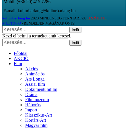
Mobil: (+36 20) 415 7286
E-mail: kulturbarlang@kulturbarlang.hu
kulturbarlang.hu
2023 MINDEN JOG FENNTARTVA
KÉSZÍTETTE:
MULTINFO
- RENDELJEN MAGÁNAK ÖN IS!
Indít
Kezd el beírni a terméket amit keresel.
Indít
Főoldal
AKCIÓ
Film
Akciós
Animációs
Ars Longa
Ázsiai film
Dokumentumfilm
Dráma
Filmmúzeum
Háborús
Import
Klasszikus-Art
Kortárs-Art
Magyar film