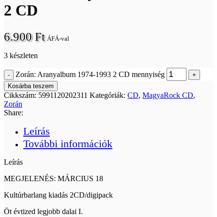
2 CD
6.900
Ft
ÁFÁ-val
3 készleten
Zorán: Aranyalbum 1974-1993 2 CD mennyiség
Kosárba teszem
Cikkszám:
5991120202311
Kategóriák:
CD
,
MagyaRock CD
,
Zorán
Share:
Leírás
További információk
Leírás
MEGJELENÉS: MÁRCIUS 18
Kultúrbarlang kiadás 2CD/digipack
Öt évtized legjobb dalai I.