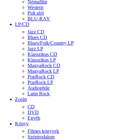
Némafilm
Western
Pult alól
BLU-RAY
LP/CD
Jazz CD
Blues CD
Blues/Folk/Country LP
Jazz LP
Klasszikus CD
Klasszikus LP
MagyaRock CD
MagyaRock LP
PopRock CD
PopRock LP
Audiophile
Latin Rock
Zorán
CD
DVD
Egyéb
Könyv
Filmes könyvek
Szépirodalom