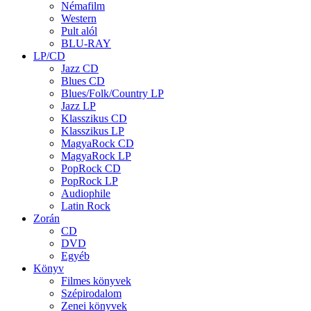
Némafilm
Western
Pult alól
BLU-RAY
LP/CD
Jazz CD
Blues CD
Blues/Folk/Country LP
Jazz LP
Klasszikus CD
Klasszikus LP
MagyaRock CD
MagyaRock LP
PopRock CD
PopRock LP
Audiophile
Latin Rock
Zorán
CD
DVD
Egyéb
Könyv
Filmes könyvek
Szépirodalom
Zenei könyvek