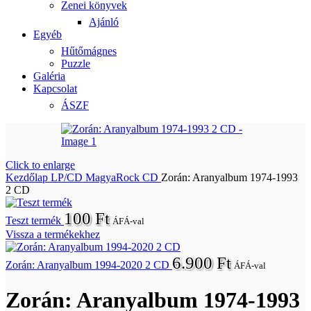
Zenei könyvek
Ajánló
Egyéb
Hűtőmágnes
Puzzle
Galéria
Kapcsolat
ÁSZF
Click to enlarge
Kezdőlap
LP/CD
MagyaRock CD
Zorán: Aranyalbum 1974-1993
2 CD
100
Ft
Teszt termék
ÁFÁ-val
Vissza a termékekhez
6.900
Ft
Zorán: Aranyalbum 1994-2020 2 CD
ÁFÁ-val
Zorán: Aranyalbum 1974-1993