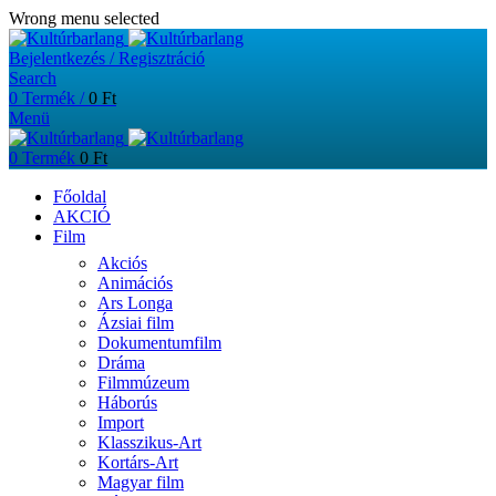
Wrong menu selected
Bejelentkezés / Regisztráció
Search
0
Termék
/
0
Ft
Menü
0
Termék
0
Ft
Főoldal
AKCIÓ
Film
Akciós
Animációs
Ars Longa
Ázsiai film
Dokumentumfilm
Dráma
Filmmúzeum
Háborús
Import
Klasszikus-Art
Kortárs-Art
Magyar film