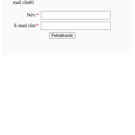
mail címét!
Név:
*
E-mail cím:
*