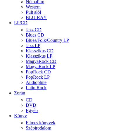
Némafilm
Western
Pult alól
BLU-RAY
LP/CD
Jazz CD
Blues CD
Blues/Folk/Country LP
Jazz LP
Klasszikus CD
Klasszikus LP
MagyaRock CD
MagyaRock LP
PopRock CD
PopRock LP
Audiophile
Latin Rock
Zorán
CD
DVD
Egyéb
Könyv
Filmes könyvek
Szépirodalom