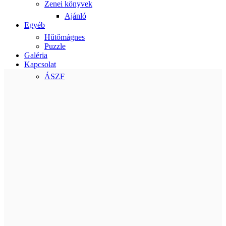
Zenei könyvek
Ajánló
Egyéb
Hűtőmágnes
Puzzle
Galéria
Kapcsolat
ÁSZF