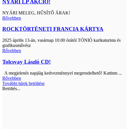
NYÁRI LP AKCIÓ!
NYÁRI MELEG, HŰSÍTŐ ÁRAK!
Bővebben
ROCKTÖRTÉNETI FRANCIA KÁRTYA
2025 április 13-án, vasárnap 10.00 órától TÓNIÓ karikaturista és
grafikusművész
Bővebben
Tolcsvay László CD!
A megjelenés napjáig kedvezménnyel megrendelhető! Kattints ...
Bővebben
További hírek betöltése
Betöltés...