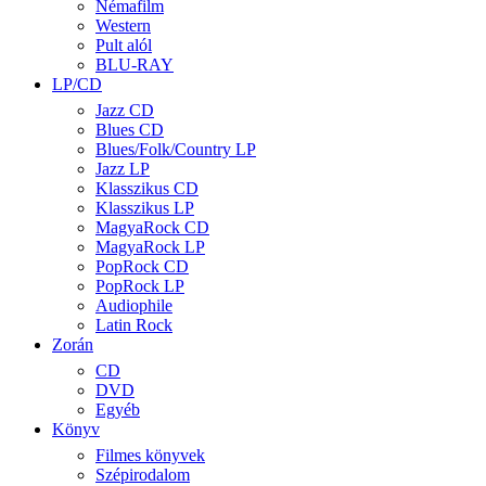
Némafilm
Western
Pult alól
BLU-RAY
LP/CD
Jazz CD
Blues CD
Blues/Folk/Country LP
Jazz LP
Klasszikus CD
Klasszikus LP
MagyaRock CD
MagyaRock LP
PopRock CD
PopRock LP
Audiophile
Latin Rock
Zorán
CD
DVD
Egyéb
Könyv
Filmes könyvek
Szépirodalom