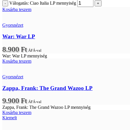
Válogatás: Ciao Italia LP mennyiség
Kosárba teszem
Gyorsnézet
War: War LP
8.900
Ft
ÁFÁ-val
War: War LP mennyiség
Kosárba teszem
Gyorsnézet
Zappa, Frank: The Grand Wazoo LP
9.900
Ft
ÁFÁ-val
Zappa, Frank: The Grand Wazoo LP mennyiség
Kosárba teszem
Kiemelt