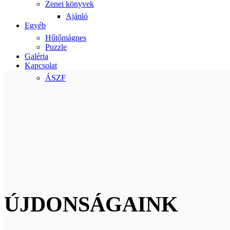
Zenei könyvek
Ajánló
Egyéb
Hűtőmágnes
Puzzle
Galéria
Kapcsolat
ÁSZF
ÚJDONSÁGAINK