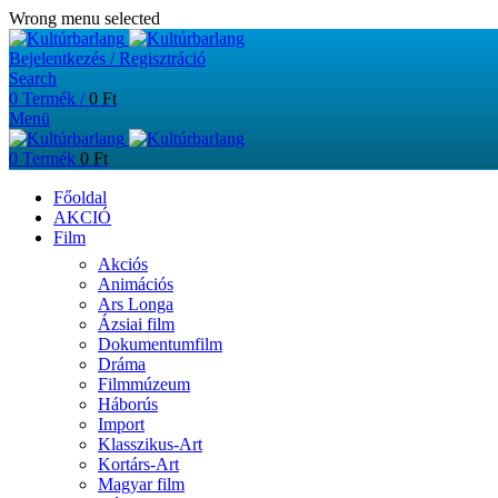
Wrong menu selected
Bejelentkezés / Regisztráció
Search
0
Termék
/
0
Ft
Menü
0
Termék
0
Ft
Főoldal
AKCIÓ
Film
Akciós
Animációs
Ars Longa
Ázsiai film
Dokumentumfilm
Dráma
Filmmúzeum
Háborús
Import
Klasszikus-Art
Kortárs-Art
Magyar film