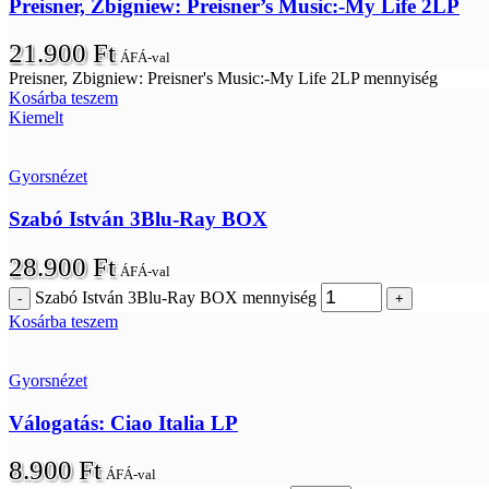
Preisner, Zbigniew: Preisner’s Music:-My Life 2LP
21.900
Ft
ÁFÁ-val
Preisner, Zbigniew: Preisner's Music:-My Life 2LP mennyiség
Kosárba teszem
Kiemelt
Gyorsnézet
Szabó István 3Blu-Ray BOX
28.900
Ft
ÁFÁ-val
Szabó István 3Blu-Ray BOX mennyiség
Kosárba teszem
Gyorsnézet
Válogatás: Ciao Italia LP
8.900
Ft
ÁFÁ-val