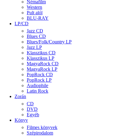
Némafilm
Western
Pult alól
BLU-RAY
LP/CD
Jazz CD
Blues CD
Blues/Folk/Country LP
Jazz LP
Klasszikus CD
Klasszikus LP
MagyaRock CD
MagyaRock LP
PopRock CD
PopRock LP
Audiophile
Latin Rock
Zorán
CD
DVD
Egyéb
Könyv
Filmes könyvek
Szépirodalom