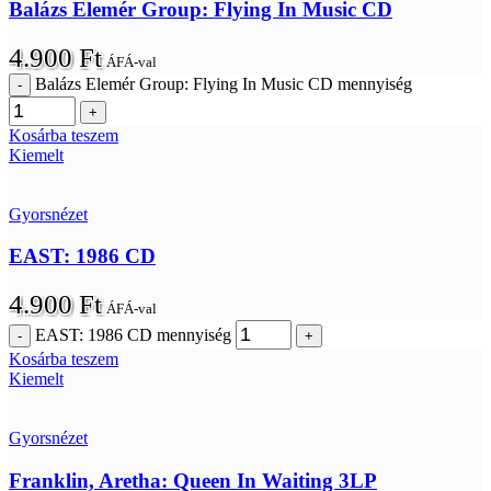
Balázs Elemér Group: Flying In Music CD
4.900
Ft
ÁFÁ-val
Balázs Elemér Group: Flying In Music CD mennyiség
Kosárba teszem
Kiemelt
Gyorsnézet
EAST: 1986 CD
4.900
Ft
ÁFÁ-val
EAST: 1986 CD mennyiség
Kosárba teszem
Kiemelt
Gyorsnézet
Franklin, Aretha: Queen In Waiting 3LP