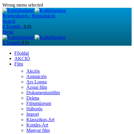
Wrong menu selected
Bejelentkezés / Regisztráció
Search
0
Termék
/
0
Ft
Menü
0
Termék
0
Ft
Főoldal
AKCIÓ
Film
Akciós
Animációs
Ars Longa
Ázsiai film
Dokumentumfilm
Dráma
Filmmúzeum
Háborús
Import
Klasszikus-Art
Kortárs-Art
Magyar film