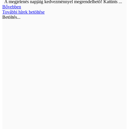
A megjelenés napjáig kedvezménnyel megrendelhető! Kattints ...
Bővebben
További hírek betöltése
Betöltés...