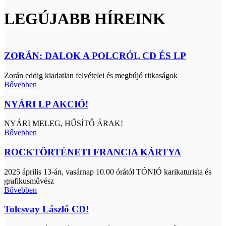
LEGÚJABB HÍREINK
ZORÁN: DALOK A POLCRÓL CD ÉS LP
Zorán eddig kiadatlan felvételei és megbújó ritkaságok
Bővebben
NYÁRI LP AKCIÓ!
NYÁRI MELEG, HŰSÍTŐ ÁRAK!
Bővebben
ROCKTÖRTÉNETI FRANCIA KÁRTYA
2025 április 13-án, vasárnap 10.00 órától TÓNIÓ karikaturista és
grafikusművész
Bővebben
Tolcsvay László CD!