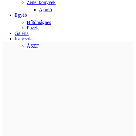
Zenei könyvek
Ajánló
Egyéb
Hűtőmágnes
Puzzle
Galéria
Kapcsolat
ÁSZF