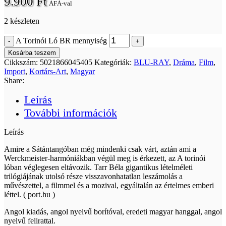
9.900
Ft
ÁFÁ-val
2 készleten
A Torinói Ló BR mennyiség
Kosárba teszem
Cikkszám:
5021866045405
Kategóriák:
BLU-RAY
,
Dráma
,
Film
,
Import
,
Kortárs-Art
,
Magyar
Share:
Leírás
További információk
Leírás
Amire a Sátántangóban még mindenki csak várt, aztán ami a
Werckmeister-harmóniákban végül meg is érkezett, az A torinói
lóban véglegesen eltávozik. Tarr Béla gigantikus lételméleti
trilógiájának utolsó része visszavonhatatlan leszámolás a
művészettel, a filmmel és a mozival, egyáltalán az értelmes emberi
léttel. ( port.hu )
Angol kiadás, angol nyelvű borítóval, eredeti magyar hanggal, angol
nyelvű felirattal.