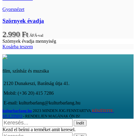
Gyorsnézet
Szörnyek évadja
2.990
Ft
ÁFÁ-val
Szörnyek évadja mennyiség
Kosárba teszem
film, színház és muzsika
2120 Dunakeszi, Barátság útja 41.
Mobil: (+36 20) 415 7286
E-mail: kulturbarlang@kulturbarlang.hu
kulturbarlang.hu
2023 MINDEN JOG FENNTARTVA
KÉSZÍTETTE:
MULTINFO
- RENDELJEN MAGÁNAK ÖN IS!
Indít
Kezd el beírni a terméket amit keresel.