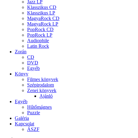
Jazz LP
Klasszikus CD
Klasszikus LP
MagyaRock CD
MagyaRock LP
PopRock CD
PopRock LP
Audiophile
Latin Rock
Zorán
CD
DVD
Egyéb
Könyv
Filmes könyvek
Szépirodalom
Zenei könyvek
Ajánló
Egyéb
Hűtőmágnes
Puzzle
Galéria
Kapcsolat
ÁSZF