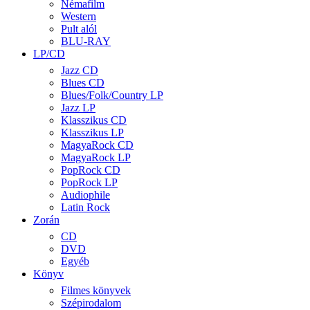
Némafilm
Western
Pult alól
BLU-RAY
LP/CD
Jazz CD
Blues CD
Blues/Folk/Country LP
Jazz LP
Klasszikus CD
Klasszikus LP
MagyaRock CD
MagyaRock LP
PopRock CD
PopRock LP
Audiophile
Latin Rock
Zorán
CD
DVD
Egyéb
Könyv
Filmes könyvek
Szépirodalom