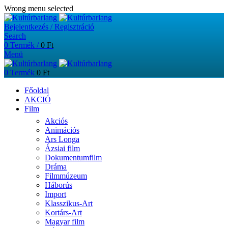
Wrong menu selected
Bejelentkezés / Regisztráció
Search
0
Termék
/
0
Ft
Menü
0
Termék
0
Ft
Főoldal
AKCIÓ
Film
Akciós
Animációs
Ars Longa
Ázsiai film
Dokumentumfilm
Dráma
Filmmúzeum
Háborús
Import
Klasszikus-Art
Kortárs-Art
Magyar film