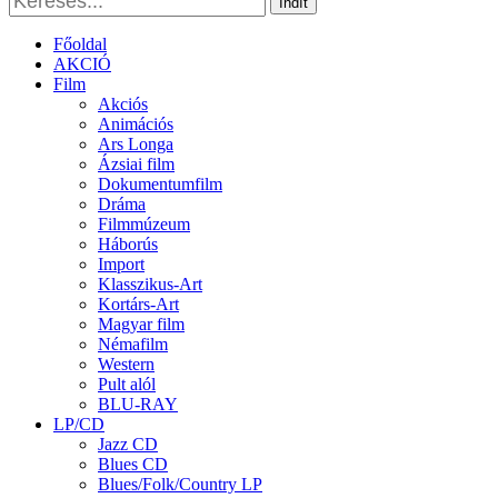
Indít
Főoldal
AKCIÓ
Film
Akciós
Animációs
Ars Longa
Ázsiai film
Dokumentumfilm
Dráma
Filmmúzeum
Háborús
Import
Klasszikus-Art
Kortárs-Art
Magyar film
Némafilm
Western
Pult alól
BLU-RAY
LP/CD
Jazz CD
Blues CD
Blues/Folk/Country LP