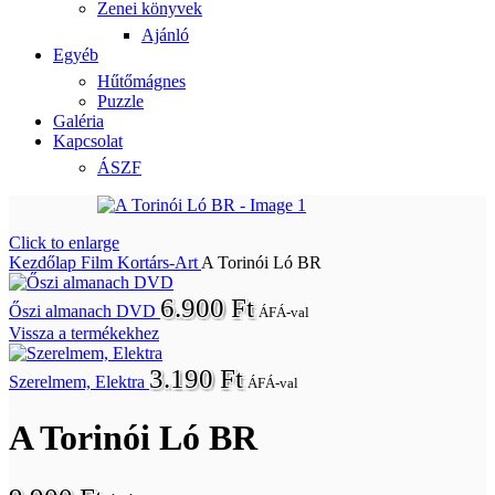
Zenei könyvek
Ajánló
Egyéb
Hűtőmágnes
Puzzle
Galéria
Kapcsolat
ÁSZF
Click to enlarge
Kezdőlap
Film
Kortárs-Art
A Torinói Ló BR
6.900
Ft
Őszi almanach DVD
ÁFÁ-val
Vissza a termékekhez
3.190
Ft
Szerelmem, Elektra
ÁFÁ-val
A Torinói Ló BR