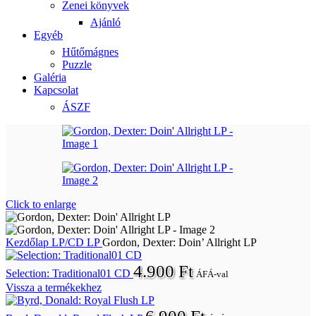
Zenei könyvek
Ajánló
Egyéb
Hűtőmágnes
Puzzle
Galéria
Kapcsolat
ÁSZF
Click to enlarge
Kezdőlap
LP/CD
LP
Gordon, Dexter: Doin’ Allright LP
4.900
Ft
Selection: Traditional01 CD
ÁFÁ-val
Vissza a termékekhez