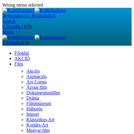
Wrong menu selected
Bejelentkezés / Regisztráció
Search
0
Termék
/
0
Ft
Menü
0
Termék
0
Ft
Főoldal
AKCIÓ
Film
Akciós
Animációs
Ars Longa
Ázsiai film
Dokumentumfilm
Dráma
Filmmúzeum
Háborús
Import
Klasszikus-Art
Kortárs-Art
Magyar film