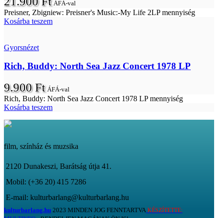
21.900
Ft
ÁFÁ-val
Preisner, Zbigniew: Preisner's Music:-My Life 2LP mennyiség
Kosárba teszem
Gyorsnézet
Rich, Buddy: North Sea Jazz Concert 1978 LP
9.900
Ft
ÁFÁ-val
Rich, Buddy: North Sea Jazz Concert 1978 LP mennyiség
Kosárba teszem
film, színház és muzsika
2120 Dunakeszi, Barátság útja 41.
Mobil: (+36 20) 415 7286
E-mail: kulturbarlang@kulturbarlang.hu
kulturbarlang.hu
2023 MINDEN JOG FENNTARTVA
KÉSZÍTETTE: