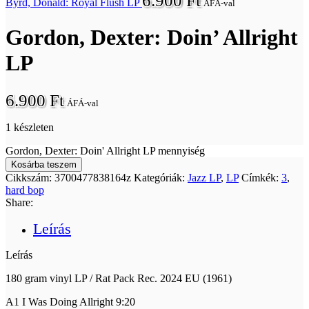
6.900
Ft
Byrd, Donald: Royal Flush LP
ÁFÁ-val
Gordon, Dexter: Doin’ Allright
LP
6.900
Ft
ÁFÁ-val
1 készleten
Gordon, Dexter: Doin' Allright LP mennyiség
Kosárba teszem
Cikkszám:
3700477838164z
Kategóriák:
Jazz LP
,
LP
Címkék:
3
,
hard bop
Share:
Leírás
Leírás
180 gram vinyl LP / Rat Pack Rec. 2024 EU (1961)
A1 I Was Doing Allright 9:20