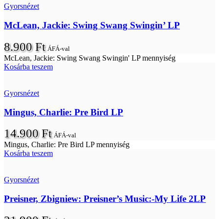
Gyorsnézet
McLean, Jackie: Swing Swang Swingin’ LP
8.900
Ft
ÁFÁ-val
McLean, Jackie: Swing Swang Swingin' LP mennyiség
Kosárba teszem
Gyorsnézet
Mingus, Charlie: Pre Bird LP
14.900
Ft
ÁFÁ-val
Mingus, Charlie: Pre Bird LP mennyiség
Kosárba teszem
Gyorsnézet
Preisner, Zbigniew: Preisner’s Music:-My Life 2LP