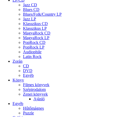
LP/CD
Jazz CD
Blues CD
Blues/Folk/Country LP
Jazz LP
Klasszikus CD
Klasszikus LP
MagyaRock CD
MagyaRock LP
PopRock CD
PopRock LP
Audiophile
Latin Rock
Zorán
CD
DVD
Egyéb
Könyv
Filmes könyvek
Szépirodalom
Zenei könyvek
Ajánló
Egyéb
Hűtőmágnes
Puzzle