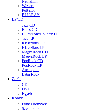
Némafilm
Western
Pult alól
BLU-RAY
LP/CD
Jazz CD
Blues CD
Blues/Folk/Country LP
Jazz LP
Klasszikus CD
Klasszikus LP
MagyaRock CD
MagyaRock LP
PopRock CD
PopRock LP
Audiophile
Latin Rock
Zorán
CD
DVD
Egyéb
Könyv
Filmes könyvek
Szépirodalom