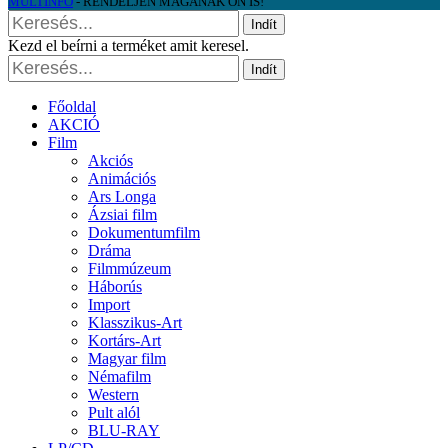
MULTINFO
- RENDELJEN MAGÁNAK ÖN IS!
Indít
Kezd el beírni a terméket amit keresel.
Indít
Főoldal
AKCIÓ
Film
Akciós
Animációs
Ars Longa
Ázsiai film
Dokumentumfilm
Dráma
Filmmúzeum
Háborús
Import
Klasszikus-Art
Kortárs-Art
Magyar film
Némafilm
Western
Pult alól
BLU-RAY