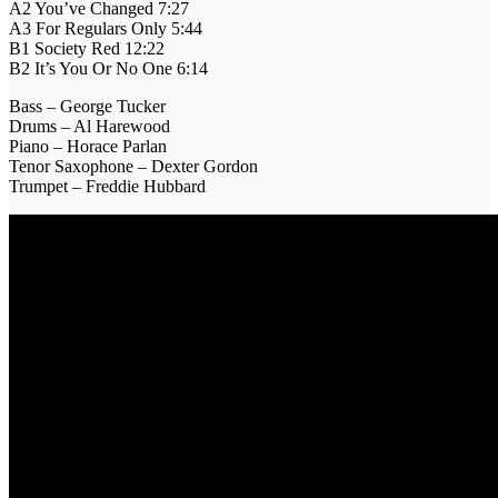
A2 You’ve Changed 7:27
A3 For Regulars Only 5:44
B1 Society Red 12:22
B2 It’s You Or No One 6:14
Bass – George Tucker
Drums – Al Harewood
Piano – Horace Parlan
Tenor Saxophone – Dexter Gordon
Trumpet – Freddie Hubbard